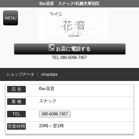
Bar花音 スナック/札幌市厚別区
お店に電話する
TEL.080-6096-7457
ショップデータ
shopdata
Bar花音
店 名
スナック
業 種
TEL
20時～翌1時
営業時間